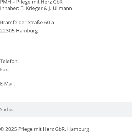
PMH – Pflege mit Herz GbR
Inhaber: T. Krieger & J. Ullmann
Bramfelder Straße 60 a
22305 Hamburg
Telefon:
040 / 360 2561-20
Fax:
040 / 360 2561-31
E-Mail:
info@pmh-hamburg.de
© 2025 Pflege mit Herz GbR, Hamburg